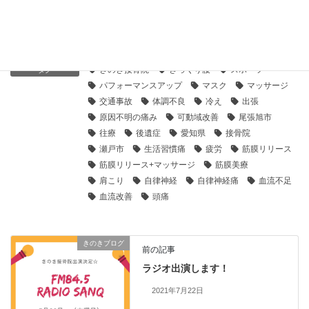
往療・出張
カテゴリー
きのき接骨院
ぎっくり腰
スポーツ
タグ
パフォーマンスアップ
マスク
マッサージ
交通事故
体調不良
冷え
出張
原因不明の痛み
可動域改善
尾張旭市
往療
後遺症
愛知県
接骨院
瀬戸市
生活習慣痛
疲労
筋膜リリース
筋膜リリース+マッサージ
筋膜美療
肩こり
自律神経
自律神経痛
血流不足
血流改善
頭痛
きのきブログ
前の記事
ラジオ出演します！
2021年7月22日