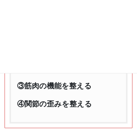
メディセル筋膜リリースの４
つの効果
①痛みを和らげる
②血液やリンパの循環を良く
し、むくみや腫れを抑える
③筋肉の機能を整える
④関節の歪みを整える