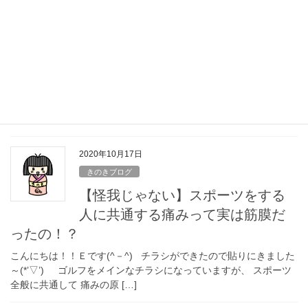
【知ってましたか？】きのき接骨
院は今日で、、、！？限定クイッ
ク筋膜リリース
こんにちは！ きのき接骨院は今日（3月５日）でちょうど１年目を
迎えることが出来ました。 そして今月限定で、筋膜リリースをま
だ体験されてない方、すでに体験された方、今現在治療中の方、
もう一度受けたいなって方など皆様を対象に […]
2020年10月17日
きのきブログ
【怪我じゃない】スポーツをする
人に共通する痛みって実は筋膜だ
ったの！？
こんにちは！！Ｅです(^－^) チラシができたので貼りにきました
～(*’▽’) ゴルフをメインなチラシになっていますが、 スポーツ
全般に共通して 痛みの原 […]