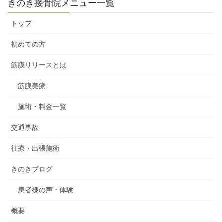
の
きのき接骨院メニュー一覧
ー
ー
ー
ペ
ジ
ジ
ジ
トップ
ー
ジ
初めての方
送
筋膜リリースとは
り
筋膜美療
施術・料金一覧
交通事故
往療・出張施術
きのきブログ
患者様の声・体験
概要