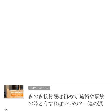
状はかなりひどい状態でした。 お話を聞 […]
2020年6月15日
きのきブログ
【下腿の浮腫み】やると分かる！
足のむくみの一番原因なも
の！？ before→after
こんにちは！気さくな院長のＴです(笑) 今回ご紹介したいのは、
浮腫（むくみ）についてです。 患者さんに協力のもと写真を取ら
させていただきました。 下腿静脈瘤に悩まれてた患者さんです。
血流が悪くなり足のむくみが取れない状 […]
2020年2月20日
初めての方へ
きのき接骨院は初めて 施術や事故
の時どうすればいいの？一連の流
れ