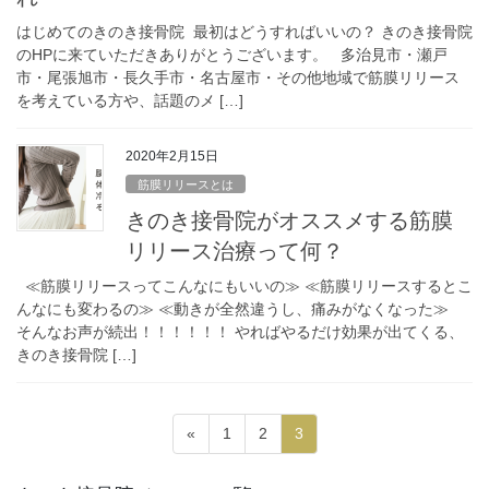
はじめてのきのき接骨院 最初はどうすればいいの？ きのき接骨院
のHPに来ていただきありがとうございます。 多治見市・瀬戸
市・尾張旭市・長久手市・名古屋市・その他地域で筋膜リリース
を考えている方や、話題のメ […]
2020年2月15日
筋膜リリースとは
きのき接骨院がオススメする筋膜
リリース治療って何？
≪筋膜リリースってこんなにもいいの≫ ≪筋膜リリースするとこ
んなにも変わるの≫ ≪動きが全然違うし、痛みがなくなった≫
そんなお声が続出！！！！！！ やればやるだけ効果が出てくる、
きのき接骨院 […]
投
固
固
固
«
1
2
3
稿
定
定
定
ペ
ペ
ペ